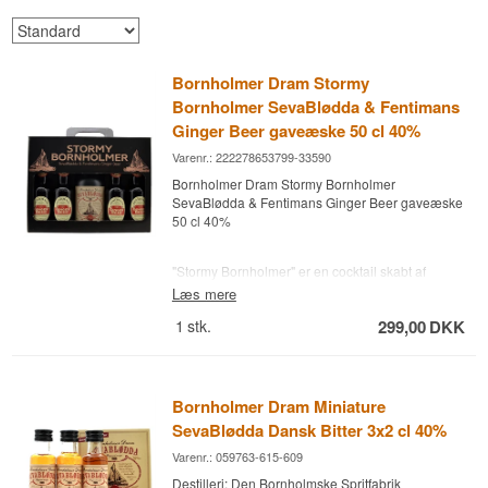
Bornholmer Dram Stormy
Bornholmer SevaBlødda & Fentimans
Ginger Beer gaveæske 50 cl 40%
Varenr.: 222278653799-33590
Bornholmer Dram Stormy Bornholmer
SevaBlødda & Fentimans Ginger Beer gaveæske
50 cl 40%
"Stormy Bornholmer" er en cocktail skabt af
Bornholm Spirits, som kombinerer deres signatur
Læs mere
kirsebærdram SevaBlødda med ginger beer.
1
stk.
299,00
DKK
Denne cocktail balancerer krydrede, friske og
frugtige smage. Den serveres med et skvæt lime,
som tilføjer en forfriskende citrusnote til drinken,
hvilket gør den perfekt til varme dage eller
uformelle sammenkomster.
Bornholmer Dram Miniature
SevaBlødda Dansk Bitter 3x2 cl 40%
Cocktailen repræsenterer en moderne fortolkning
af traditionelle drikke fra Bornholm og henvender
Varenr.: 059763-615-609
sig til dem, der nyder at blande klassiske spiritus
Destilleri: Den Bornholmske Spritfabrik
med nutidige twists. Du kan lave den ved at