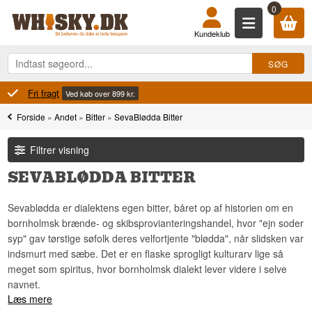
0
Kundeklub
Fri fragt
Ved køb over 899 kr.
Forside
»
Andet
»
Bitter
»
SevaBlødda Bitter
Filtrer visning
SEVABLØDDA BITTER
Sevablødda er dialektens egen bitter, båret op af historien om en
bornholmsk brænde- og skibsprovianteringshandel, hvor "ejn soder
syp" gav tørstige søfolk deres velfortjente "blødda", når slidsken var
indsmurt med sæbe. Det er en flaske sprogligt kulturarv lige så
meget som spiritus, hvor bornholmsk dialekt lever videre i selve
navnet.
Læs mere