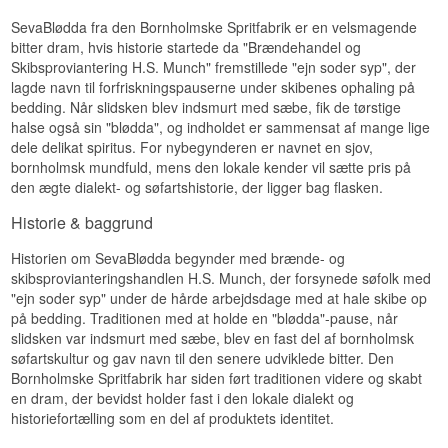
SevaBlødda fra den Bornholmske Spritfabrik er en velsmagende
bitter dram, hvis historie startede da "Brændehandel og
Skibsproviantering H.S. Munch" fremstillede "ejn soder syp", der
lagde navn til forfriskningspauserne under skibenes ophaling på
bedding. Når slidsken blev indsmurt med sæbe, fik de tørstige
halse også sin "blødda", og indholdet er sammensat af mange lige
dele delikat spiritus. For nybegynderen er navnet en sjov,
bornholmsk mundfuld, mens den lokale kender vil sætte pris på
den ægte dialekt- og søfartshistorie, der ligger bag flasken.
Historie & baggrund
Historien om SevaBlødda begynder med brænde- og
skibsprovianteringshandlen H.S. Munch, der forsynede søfolk med
"ejn soder syp" under de hårde arbejdsdage med at hale skibe op
på bedding. Traditionen med at holde en "blødda"-pause, når
slidsken var indsmurt med sæbe, blev en fast del af bornholmsk
søfartskultur og gav navn til den senere udviklede bitter. Den
Bornholmske Spritfabrik har siden ført traditionen videre og skabt
en dram, der bevidst holder fast i den lokale dialekt og
historiefortælling som en del af produktets identitet.