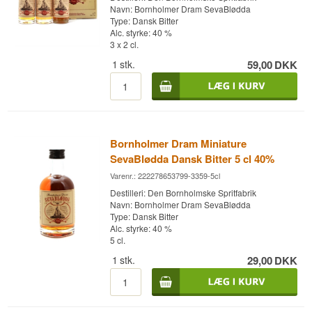
Navn: Bornholmer Dram SevaBlødda
blande 4 cl SevaBlødda med 12 cl ginger beer
Type: Dansk Bitter
over is og afslutte med lime som pynt​.
Alc. styrke: 40 %
Destilleri: Bornholmer Dram
3 x 2 cl.
Type: Bitter
1
stk.
59,00
DKK
Alc. styrke: 40 %
50 cl
Andet: Gaveæske med SevaBlødda 50 cl | 4 x 20
cl Fentimans Ginger Beer.
Bornholmer Dram Miniature
SevaBlødda Dansk Bitter 5 cl 40%
Varenr.: 222278653799-3359-5cl
Destilleri: Den Bornholmske Spritfabrik
Navn: Bornholmer Dram SevaBlødda
Type: Dansk Bitter
Alc. styrke: 40 %
5 cl.
1
stk.
29,00
DKK