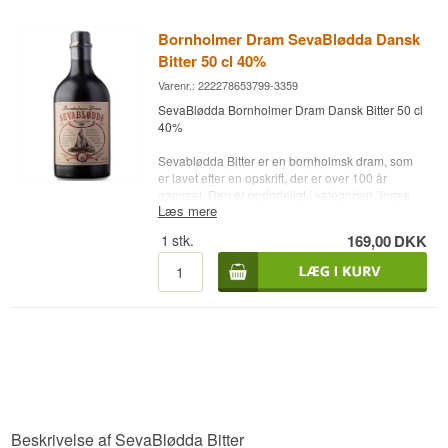
Bornholmer Dram SevaBlødda Dansk
Bitter 50 cl 40%
Varenr.: 222278653799-3359
SevaBlødda Bornholmer Dram Dansk Bitter 50 cl
40%
Sevablødda Bitter er en bornholmsk dram, som
er lavet efter en opskrift, der er over 100 år
gammel. Den er oprindeligt i kategorien ”ingen
Læs mere
opskrift efterladt”. Den har en dejlig krydret smag
og duft. Den er en kanelkrydret kirsebærdram
1
stk.
169,00
DKK
tappet i en Retro keramikflaske. Den har en
meget unik og varm smag.
Destilleri: Den Bornholmske Spritfabrik
Type: Bitter
Alc. styrke: 40 %
50 cl.
Andet: Lækker bitter fra Bornholm
Beskrivelse af SevaBlødda Bitter