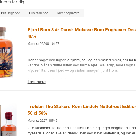
k rom for dig.
Pris stigende
Pris faldende
Mest populære
Fjord Rom 8 år Dansk Molasse Rom Enghaven Destil
48%
Varenr.: 22200-10157
Der er noget ved lugten af tjære, salt og gammelt tømmer, der får ta
vandre. Sådan dufter luften ved færgelejet i Mellerup, hvor Ragna
krydser Randers Fjord — og sådan smager Fjord Rom.
Ekspertens beskrivelse
Læs mere
Fjord Rom 8 år er en Dansk Molasse Rom, destilleret i 2018 og aft
senere i 2026 hos Brænderiet Enghaven, med en styrke på 48%.
Romen er den tredje flaske i Fjord-serien, en eksklusiv trio skabt 
Trolden The Stokers Rom Lindely Nattefrost Editi
en hyldest til den lille færge Ragna og ruten mellem Mellerup og
50 cl 58%
Fjords nordside. Enghaven blev grundlagt i 2007 af Esben Moestr
og Mikkel Nordkvist på familiens gård, som Moestrup-familien har
Varenr.: 2227-88545
og siden er sortimentet vokset fra frugtbrændevin til også at omfat
Otte kilometer fra Trolden Destilleri i Kolding ligger vingården Lind
og whisky. Fjord Rom er bygget på melasse og har fået otte år til a
fryses til is for at lave en dansk isvin ved navn Nattefrost, og det
og varme. Der er tappet 19 flasker af dette parti.