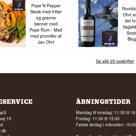
Vidste du at?
Pope N Pepper
Romblo
Steak med fritter
Enghaven Rum Distillery er et af de nyere navne på det danske r
Ohrt s
og grønne
markedsfører sig bevidst som et "small batch"-destilleri, hvor hver
det f
bønner med
Strap Batch 2, er en unik sammensætning af udvalgte fade.
flagsk
Pope Rum - Mad
Sost
Se hele vores udvalg af
Enghaven
med promiller af
Blog
Jan Ohrt
Se alle 25 opskrifter
ESERVICE
ÅBNINGSTIDER
ApS
Mandag til torsdag: 11:30 til 16
vej 15
Fredag: 11:30 til 15:00
nd
Første lørdag i måneden: 10:00 
.dk