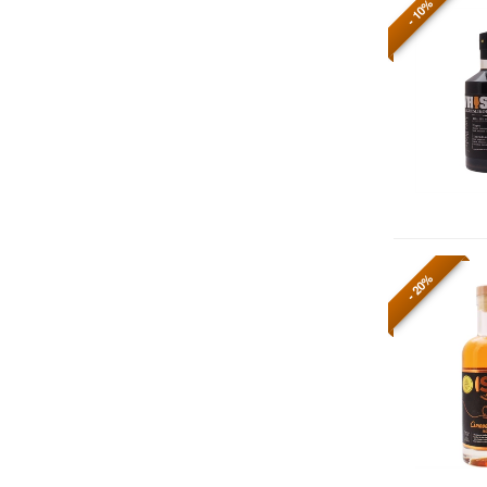
- 10%
- 20%