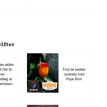
 af bergamot og
ifter
ise skifter
il Old St.
Find de bedste
oix -
cocktails med
ndlæg af
Pope Rum
Bertelsen