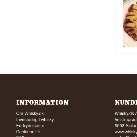
INFORMATION
KUND
Om Whisky.dk
Whisky.dk 
Investering i whisky
Vejstruprød
Fortrydelsesret
6093 Sjølu
Cookiepolitik
www.whisky