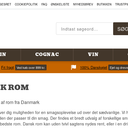
SESRET
COOKIEPOLITIK
FAQ
ØNSKELISTE
NYHEDSBREV
BUTIKKEN
TRUSTPI
IN
COGNAC
VIN
Fri fragt
100% Danskejet
Ved køb over 899 kr.
Ejet og drev
K ROM
g af rom fra Danmark
er dig muligheden for en smagsoplevelse ud over det sædvanlige. Vi har
den der passer til din smag. Der findes et bredt udvalg af forskellige s
edste rom. Dansk rom kan uden tvivl sagtens nydes rent, eller i en dr