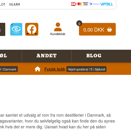
LOT
VILKÅR
0
0,00 DKK
Kundeklub
ØL
ANDET
BLOG
Fysisk butik
et i Danmark
Vejstruprødvej 15 i Sjølund
 samlet et udvalg af rom fra rom destillerier i Danmark, så
magsvarianter, hvor du selvfølgelig også kan finde den du synes
ink hvis det er mere dig. Uanset hvad kan du her på siden