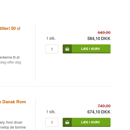
leri 50 cl
649,00
1
stk.
584,10
DKK
nkerne til at
 dag efter dag
appet otte år
til Whisky.dk som
on Dansk Rom
 Voer på Randers
749,00
up, Erik Moestrup
1
stk.
674,10
DKK
 drevet siden 1881,
te rom, gin, vodka
ely, hvor druer
t finde sin dybde
 er netop de tomme