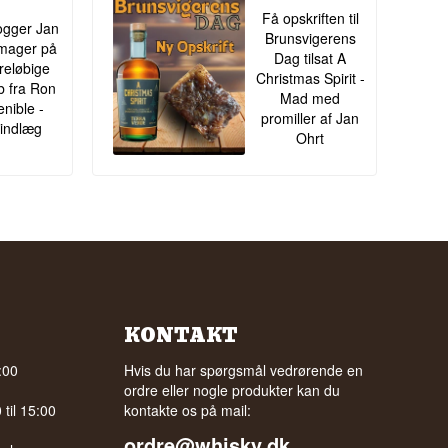
Få opskriften til
gger Jan
Brunsvigerens
om-kort og
mager på
Dag tilsat A
 batch, som Black
oreløbige
Christmas Spirit -
ib fra Ron
Mad med
enible -
promiller af Jan
indlæg
Ohrt
KONTAKT
:00
Hvis du har spørgsmål vedrørende en
ordre eller nogle produkter kan du
til 15:00
kontakte os på mail:
ordre@whisky.dk