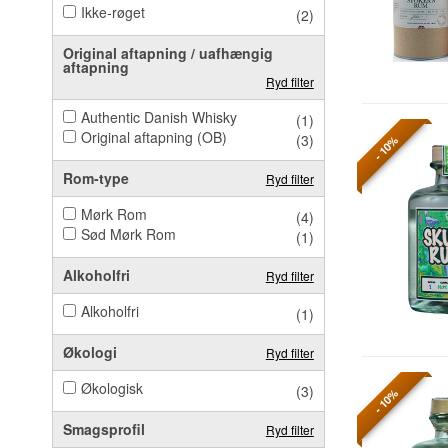
Ikke-røget
(2)
Original aftapning / uafhængig
aftapning
Ryd filter
Authentic Danish Whisky
(1)
Original aftapning (OB)
(3)
- 10%
Rom-type
Ryd filter
Mørk Rom
(4)
Sød Mørk Rom
(1)
Alkoholfri
Ryd filter
Alkoholfri
(1)
Økologi
Ryd filter
Økologisk
(3)
- 10%
Smagsprofil
Ryd filter