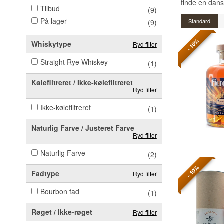
finde en dans
Tilbud
(9)
På lager
Standard
(9)
- 10%
Whiskytype
Ryd filter
Straight Rye Whiskey
(1)
Kølefiltreret / Ikke-kølefiltreret
Ryd filter
Ikke-kølefiltreret
(1)
Naturlig Farve / Justeret Farve
Ryd filter
Naturlig Farve
(2)
- 10%
Fadtype
Ryd filter
Bourbon fad
(1)
Røget / Ikke-røget
Ryd filter