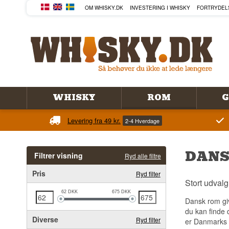
OM WHISKY.DK
INVESTERING I WHISKY
FORTRYDEL
WHISKY
ROM
G
Levering fra 49 kr.
2-4 Hverdage
DANS
Filtrer visning
Ryd alle filtre
Pris
Ryd filter
Stort udval
62
DKK
675
DKK
Dansk rom giv
du kan finde 
Diverse
Ryd filter
er Danmarks b