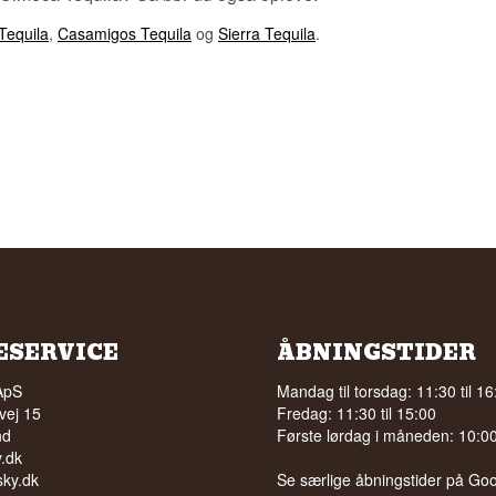
Tequila
,
Casamigos Tequila
og
Sierra Tequila
.
ESERVICE
ÅBNINGSTIDER
ApS
Mandag til torsdag: 11:30 til 16
vej 15
Fredag: 11:30 til 15:00
nd
Første lørdag i måneden: 10:00 
.dk
ky.dk
Se særlige åbningstider på
Goo