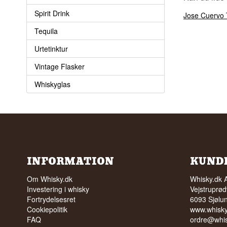
Spirit Drink
Jose Cuervo 
Tequila
Urtetinktur
Vintage Flasker
Whiskyglas
INFORMATION
KUND
Om Whisky.dk
Whisky.dk 
Investering i whisky
Vejstruprød
Fortrydelsesret
6093 Sjølu
Cookiepolitik
www.whisky
FAQ
ordre@whis