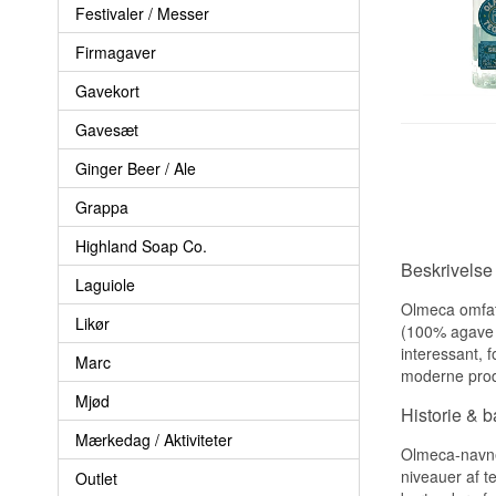
Festivaler / Messer
Firmagaver
Gavekort
Gavesæt
Ginger Beer / Ale
Grappa
Highland Soap Co.
Beskrivelse
Laguiole
Olmeca omfatt
Likør
(100% agave o
interessant, 
Marc
moderne produ
Mjød
Historie & 
Mærkedag / Aktiviteter
Olmeca-navnet
niveauer af t
Outlet