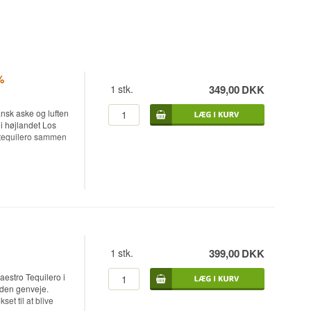
%
1
stk.
349,00
DKK
ansk aske og luften
i højlandet Los
o tequilero sammen
aftappet ved 38%.
byen Arandas, midt
i den mineralrige,
rne Henry Besant
equilero Jesús
1
stk.
399,00
DKK
verne koges
flere hundrede år
estro Tequilero i
r giver tequilaen
uden genveje.
ation i
t til at blive
r står tilbage.