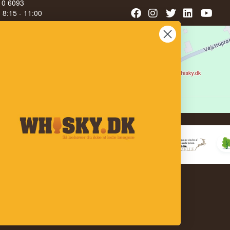
210 6093
l. 8:15 - 11:00
040
LG AF ALKOHOL TIL UNGE
 ÅR
bedømmelse på
 100% på Facebook
stjerner på Google