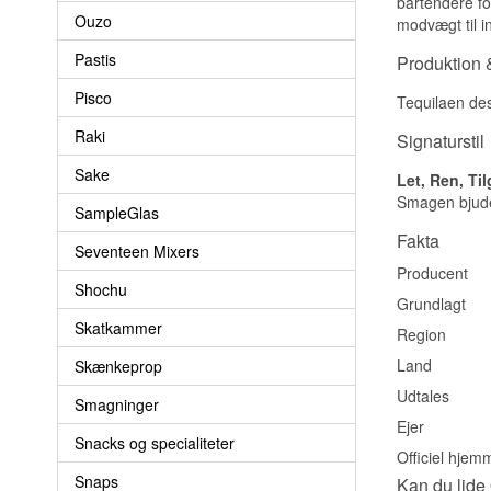
bartendere fo
Ouzo
modvægt til i
Pastis
Produktion &
Pisco
Tequilaen dest
Raki
Signaturstil
Sake
Let, Ren, Ti
Smagen bjuder
SampleGlas
Fakta
Seventeen Mixers
Producent
Shochu
Grundlagt
Skatkammer
Region
Land
Skænkeprop
Udtales
Smagninger
Ejer
Snacks og specialiteter
Officiel hjem
Snaps
Kan du lide