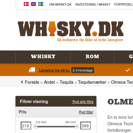
OM WHISKY.DK
INVESTERING I WHISKY
FORTRYDEL
WHISKY
ROM
G
Levering fra 49 kr.
2-4 Hverdage
Forside
»
Andet
»
Tequila
»
Tequilamærker
»
Olmeca Teq
OLME
Filtrer visning
Ryd alle filtre
Pris
Ryd filter
En to tons tu
Olmeca Tezón
219
DKK
399
DKK
fortolkninger.