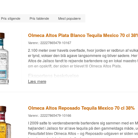
Pris stigende
Pris faldende
Mest populære
Olmeca Altos Plata Blanco Tequila Mexico 70 cl 38
Varenr.: 22227865479-10167
2.100 meter over havets overflade, hvor jorden er rødbrun af vulk
er tynd, vokser den blå agave langsommere og bliver sødere. Her 
Altos de Jalisco fandt to rejsende bartendere og en lokal maestr
om en opskrift, der siden er blevet til Olmeca Altos Plata.
Ekspertens beskrivelse
Læs mere
Olmeca Altos Plata er en 100% agave Mexicansk Blanco Tequila, 
Tequilaen kommer fra destilleriet Destilería Colonial de Jalisco i 
i højlandet Los Altos, hvor agaverne får syv til otte år til at modne 
vulkanske jord. Olmeca Altos blev grundlagt i 2009, da bartende
Olmeca Altos Reposado Tequila Mexico 70 cl 38%
og Dre Masso rejste til Jalisco og slog sig sammen med maestro t
Hernández, som stadig i dag står i spidsen for produktionen. Aga
Varenr.: 22227865479-10166
langsomt i murstensovne i tre døgn, før de knuses med både den 
I 2009 satte to verdensberømte bartendere sig sammen med en Ma
gamle tahona-sten og en moderne rullemølle - en kombination, de
højlandet i Jalisco for at lave tequila på den gammeldags måde, 
både kraft og blødhed. Plata-udgaven aftappes direkte efter destill
Resultatet blev Olmeca Altos – og Reposado-udgaven er siden vokse
kobberbrændevinsapparater, uden lagring, så agavens rene karakte