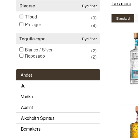
Læs mere
Diverse
Ryd filter
Tilbud
(0)
Standard
På lager
(4)
Tequila-type
Ryd filter
Blanco / Silver
(2)
Reposado
(2)
Andet
Jul
Vodka
Absint
Alkoholfri Spiritus
Bemakers