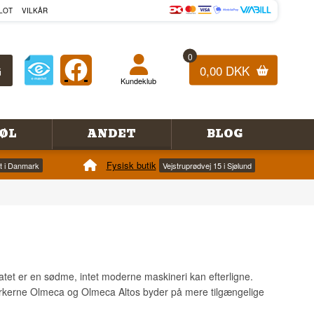
LOT
VILKÅR
0
0,00 DKK
Kundeklub
ØL
ANDET
BLOG
Fysisk butik
et i Danmark
Vejstruprødvej 15 i Sjølund
atet er en sødme, intet moderne maskineri kan efterligne.
erne Olmeca og Olmeca Altos byder på mere tilgængelige