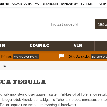
SESRET
COOKIEPOLITIK
FAQ
ØNSKELISTE
NYHEDSBREV
BUTIKKEN
TRUSTPI
IN
COGNAC
VIN
Fri fragt
100% Danskejet
Ved køb over 899 kr.
Ejet og drev
uila
CA TEQUILA
ng vulkansk sten knuser agaven, saften trækkes ud af fibrene, og result
 bruger udelukkende den ældgamle Tahona-metode, mens søstermærk
 Det er tequila i tre tempi - fra hverdag til håndværk.