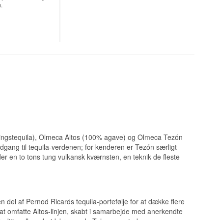
.
og honning, samt et
ave og aftappet
del af
ía Colonial de
t ved verdens
en og langsomt
tional Spirits
ler. Olmeca Silver
o World Spirits
ukkersirup, en
arkedets bedst
giver den sin
ned med tequila i
andingstequila), Olmeca Altos (100% agave) og Olmeca Tezón
gang til tequila-verdenen; for kenderen er Tezón særligt
r en to tons tung vulkansk kværnsten, en teknik de fleste
 bløde citrusnoter.
ng.
 tequila og siden
 del af Pernod Ricards tequila-portefølje for at dække flere
pirits Competition
n Margarita.
 at omfatte Altos-linjen, skabt i samarbejde med anerkendte