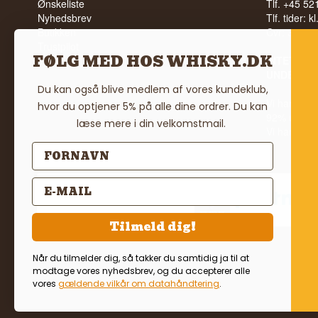
Ønskeliste
Tlf. +45 5
Nyhedsbrev
Tlf. tider: k
Butikken
Cvr: 35210
Trustpilot
FØLG MED HOS WHISKY.DK
Vilkår
INTET SA
UNDER 18
Du kan også blive medlem af vores kundeklub,
Vi har en 
hvor du optjener 5% på alle dine ordrer. Du kan
92% ud af
læse mere i din velkomstmail.
Vi har 4,8 
Tilmeld dig!
Når du tilmelder dig, så takker du samtidig ja til at
modtage vores nyhedsbrev, og du accepterer alle
vores
gældende vilkår om datahåndtering
.