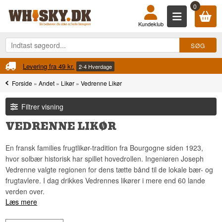
0
Kundeklub
Fri fragt
2-4 Hverdage
Ved køb over 899 
Forside
»
Andet
»
Likør
»
Vedrenne Likør
Filtrer visning
VEDRENNE LIKØR
En fransk families frugtlikør-tradition fra Bourgogne siden 1923,
hvor solbær historisk har spillet hovedrollen. Ingeniøren Joseph
Vedrenne valgte regionen for dens tætte bånd til de lokale bær- og
frugtavlere. I dag drikkes Vedrennes likører i mere end 60 lande
verden over.
Læs mere