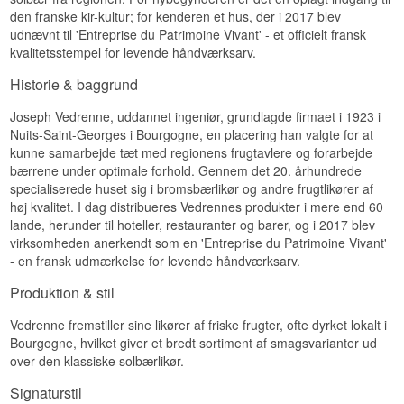
den franske kir-kultur; for kenderen et hus, der i 2017 blev
udnævnt til 'Entreprise du Patrimoine Vivant' - et officielt fransk
kvalitetsstempel for levende håndværksarv.
Historie & baggrund
Joseph Vedrenne, uddannet ingeniør, grundlagde firmaet i 1923 i
Nuits-Saint-Georges i Bourgogne, en placering han valgte for at
kunne samarbejde tæt med regionens frugtavlere og forarbejde
bærrene under optimale forhold. Gennem det 20. århundrede
specialiserede huset sig i bromsbærlikør og andre frugtlikører af
høj kvalitet. I dag distribueres Vedrennes produkter i mere end 60
lande, herunder til hoteller, restauranter og barer, og i 2017 blev
virksomheden anerkendt som en 'Entreprise du Patrimoine Vivant'
- en fransk udmærkelse for levende håndværksarv.
Produktion & stil
Vedrenne fremstiller sine likører af friske frugter, ofte dyrket lokalt i
Bourgogne, hvilket giver et bredt sortiment af smagsvarianter ud
over den klassiske solbærlikør.
Signaturstil