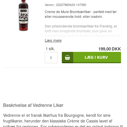
Land: Frankrig
Varenr.: 22227865423-147390
Type: Bananlikør
Creme de Mure Brombærlikør - perfekt med tør
Alc. styrke: 25 %
eller mousserende hvid- eller rosévin.
70 cl
Den prisvindende brombærlikør fra Frankrig, er
fyldt med smagfulde brombær, som giver en
rubinrød farve med en frugtig og elegant smag af
Læs mere
vilde brombær. Til slut rundes det hele af, med let
træagtige noter, der bringer likøren op på et
1
stk.
199,00
DKK
højere niveau. Ideel at blande med tør eller
mousserende hvid- eller rosévin. Ligeledes kan
likøren drikkes rent med knust is eller til cocktails.
Priser:
- Guldmedalje (Meininger International Spirit
Award)
- Sølvmedalje 2017 (Concours General Agricole,
Paris)
Producent: Vedrenne
Land: Frankrig
Beskrivelse af Vedrenne Likør
Type: Brombærlikør
Alc. styrke: 15 %
Vedrenne er et fransk likørhus fra Bourgogne, kendt for sine
70 cl
frugtlikører, herunder den klassiske Crème de Cassis lavet af
solbær fra regionen. For nybegynderen er det en oplagt indgang til