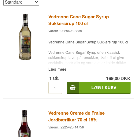
Vedrenne Cane Sugar Syrup
Sukkersirup 100 cl
Varenr.: 2225423-3335
Vedrenne Cane Sugar Syrup Sukkersirup 100 cl
Vedrenne Cane Sugar Syrup er en klassisk
sukkersirup lavet på rørsukker, skabt til at give
cocktails, mocktails og varme eller kolde drikke
en ren, blød og stabil sødme. Smagen er rund og
Læs mere
naturlig med en let karamelliseret tone, der giver
1
stk.
169,00
DKK
dybde uden at tage fokus fra de øvrige
ingredienser. Konsistensen er silkeblød og
opløses hurtigt, hvilket gør den ideel som base i
alt fra simple highballs til mere komplekse
cocktails, hvor balance og præcision er
afgørende. Den fungerer lige så godt i iskaffe,
lemonader og te, hvor den tilfører sødme uden at
Vedrenne Creme de Fraise
efterlade gryn eller skarphed.
Jordbærlikør 70 cl 15%
I køkkenet kan den bruges til desserter, sirupper,
Varenr.: 2225423-14756
marinader og bagværk, hvor en neutral og stabil
sødme er ønsket. Vedrenne er kendt for rene,