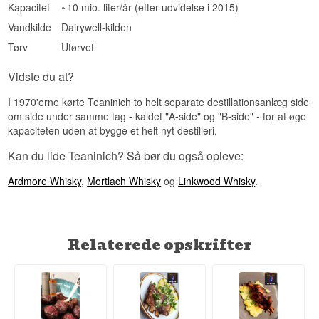
Kapacitet
~10 mio. liter/år (efter udvidelse i 2015)
Vandkilde
Dairywell-kilden
Tørv
Utørvet
Vidste du at?
I 1970'erne kørte Teaninich to helt separate destillationsanlæg side
om side under samme tag - kaldet "A-side" og "B-side" - for at øge
kapaciteten uden at bygge et helt nyt destilleri.
Kan du lide Teaninich? Så bør du også opleve:
Ardmore Whisky
,
Mortlach Whisky
og
Linkwood Whisky
.
Relaterede opskrifter