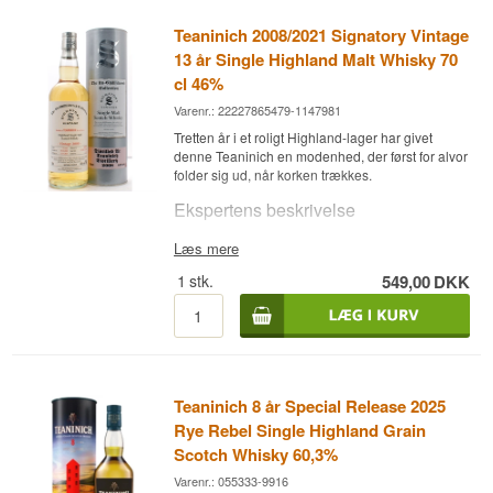
Teaninich 2008/2021 Signatory Vintage
13 år Single Highland Malt Whisky 70
cl 46%
Varenr.: 22227865479-1147981
Tretten år i et roligt Highland-lager har givet
denne Teaninich en modenhed, der først for alvor
folder sig ud, når korken trækkes.
Ekspertens beskrivelse
Teaninich 2008/2021 fra Signatory er en 13 år
Læs mere
gammel Single Highland Malt Whisky på 46%,
1
stk.
549,00
DKK
destilleret den 9. oktober 2008 og aftappet den
23. november 2021 af den skotske uafhængige
aftapper Signatory Vintage.
Whiskyen har lagret på hogsheads, den
mellemstore fadtype der ofte bruges til at give en
jævn, kontrolleret modning uden at fadet
Teaninich 8 år Special Release 2025
dominerer for meget. Resultatet er en whisky, der
viser Teaninichs karakteristiske lette, elegante stil
Rye Rebel Single Highland Grain
tydeligt frem.
Scotch Whisky 60,3%
Aftapningen er en del af Signatorys omfattende
Varenr.: 055333-9916