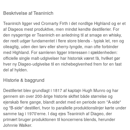
Antal flasker: 295
Denne 10 års udgave repræsenterer det nordlige
grundlæggelsen i 1817 helt frem til 1934, hvor
Kort til medium, tør og forfriskende med en let
Highland med en medium fyldig, tør stil, hvor
det blev overtaget af Distillers Company Limited,
Smagsprofil
krydret afslutning.
Teaninichs karakteristiske kornkarakter går hånd
Beskrivelse af Teaninich
forløberen for Diageo.
i hånd med et diskret strejf af røg.
dessertvinssød · frugtig · fyldig
Specifikationer
Se hele vores udvalg af
Teaninich
Teaninich ligger ved Cromarty Firth i det nordlige Highland og er et
Smagsnoter
Vidste du at?
af Diageos mest produktive, men mindst kendte destillerier. For
Navn: Teaninich 2007/2018
Lyt til vores podcast:
Destilleri: Teaninich
den nysgerrige er Teaninich en anledning til at smage en whisky,
Næse
Sauternes er en sød hvidvin fra Bordeaux,
Aftapper: Signatory Vintage
der reelt udgør fundamentet i flere store blends - typisk let, ren og
fremstillet af druer angrebet af den ædle
Region/Land: Highland, Skotland
Sukkerbyg og korn med et let, olieret strejf af
olieagtig, uden den tørv eller sherry-tyngde, man ofte forbinder
råddenskab botrytis - en proces der koncentrerer
Type: Single Highland Malt Whisky
urter.
med Highland. For samleren ligger interessen i sjældenheden:
sukkeret og giver vinen dens karakteristiske
Alder: 10 år
honningagtige sødme, som whiskyen arver et
officielle single malt-udgivelser har historisk været få, hvilket gør
ABV: 46%
Smag
strejf af.
hver ny Diageo-udgivelse til en nichebegivenhed frem for en fast
Størrelse: 70 CL
Fadtype: Hogshead nr. 702715 og 702716
del af hylden.
Behagelig tørhed, røgede noter og en snert af
Se hele vores udvalg af
Teaninich
Ikke koldfiltreret: Ja
citrussyre.
Naturlig farve: Ja
Lyt til vores podcast:
Historie & baggrund
Destilleret: 22/11/2007
Eftersmag
Aftappet: 05/03/2018
Destilleriet blev grundlagt i 1817 af kaptajn Hugh Munro og har
Medium lang med en afsluttende antydning af
gennem sin over 200-årige historie skiftet både størrelse og
Smagsprofil
espresso.
ejerskab flere gange, blandt andet med en periode som "A-side"
frisk · kornagtig · sprød
Specifikationer
og "B-side" destilleri, hvor to parallelle produktionslinjer kørte under
samme tag i 1970'erne. I dag ejes Teaninich af Diageo, der
Vidste du at?
Navn: Teaninich 10 år Flora & Fauna
primært bruger produktionen til koncernens blends, herunder
Destilleri: Teaninich
Johnnie Walker.
Diageo investerede i 2013 26 millioner pund i et
Region/Land: Highland, Skotland