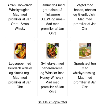
Arran Chokolade
Lammeribs med
Vagtel med
Whiskykugler -
gremolato på
bacon, abrikos
Mad med
Tullamore
og Glenfiddich -
promiller af Jan
D.E.W. og mos -
Mad med
Ohrt - Arran
Mad med
promiller af Jan
Whisky
promiller af Jan
Ohrt
Ohrt
Løgsuppe med
Svinebryst med
Sprødstegt tun
Benriach whisky
peber-karamel
med
og skotsk æg -
og Whistler Irish
whiskydressing -
Mad med
Honey Whiskey -
Mad med
promiller af Jan
Mad med
promiller af Jan
Ohrt
promiller af Jan
Ohrt
Ohrt
Se alle 25 opskrifter