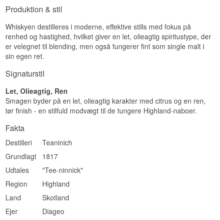
nyt destillationshus med seks fadpar hos
Type: Single Highland Malt Scotch Whisky
Produktion & stil
Teaninich, hvilket fordoblede destilleriets
Alder: 10 år
produktionskapacitet.
ABV: 43%
Whiskyen destilleres i moderne, effektive stills med fokus på
Størrelse: 70 CL
Se hele vores udvalg af
Teaninich
renhed og hastighed, hvilket giver en let, olieagtig spiritustype, der
Edition: Flora & Fauna
EAN nr.: 5000281024400
er velegnet til blending, men også fungerer fint som single malt i
sin egen ret.
Smagsprofil
Signaturstil
tør · kornagtig · let røget
Let, Olieagtig, Ren
Vidste du at?
Smagen byder på en let, olieagtig karakter med citrus og en ren,
Teaninich blev grundlagt i 1817 af den blinde
tør finish - en stilfuld modvægt til de tungere Highland-naboer.
kaptajn Hugh Munro og var et af de allerførste
lovlige destillerier i det nordlige Highland.
Fakta
Se hele vores udvalg af
Teaninich
Destilleri
Teaninich
Grundlagt
1817
Udtales
"Tee-ninnick"
Region
Highland
Land
Skotland
Ejer
Diageo