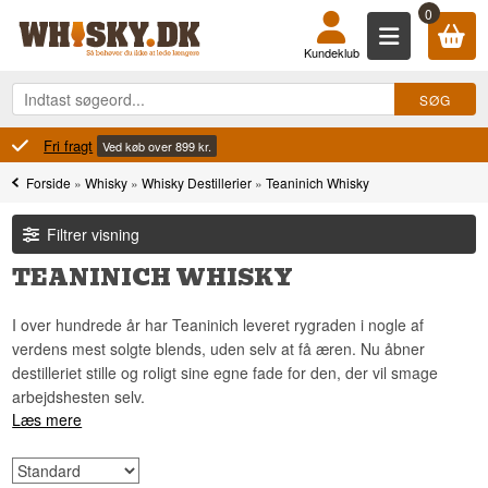
0
Kundeklub
100% Danskejet
Ejet og drevet i Danmark
Forside
»
Whisky
»
Whisky Destillerier
»
Teaninich Whisky
Filtrer visning
TEANINICH WHISKY
I over hundrede år har Teaninich leveret rygraden i nogle af
verdens mest solgte blends, uden selv at få æren. Nu åbner
destilleriet stille og roligt sine egne fade for den, der vil smage
arbejdshesten selv.
Læs mere