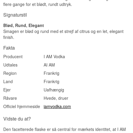
flere gange for et blødt, rundt udtryk.
Hveden giver en diskret sødme i midten, og der
er ingen skarp brod nogen steder.
Signaturstil
Eftersmag
Blød, Rund, Elegant
Kort og tør. Sødmen forsvinder hurtigt, og der
Smagen er blød og rund med et strejf af citrus og en let, elegant
bliver en ren, næsten kølig fornemmelse tilbage.
finish.
Specifikationer
Fakta
Navn: I AM Premium Vodka
Producent
I AM Vodka
Producent: I AM
Region/Land: Polen
Udtales
AI AM
Type: Polsk Vodka
Region
Frankrig
ABV: 40%
Størrelse: 70 CL
Land
Frankrig
Destillationsmetode: Destilleret på vinterhvede
og sat ned med blødt vand
Ejer
Uafhængig
EAN nr.: 5900274007475
Råvare
Hvede, druer
Serveringsforslag: Iskold fra fryseren som shot,
eller i en Bloody Mary hvor renheden lader tomat
Officiel hjemmeside
iamvodka.com
og krydderi styre.
Smagsprofil
Vidste du at?
Meget ren · Blød · Neutral · Tør
Den facetterede flaske er så central for mærkets identitet, at I AM