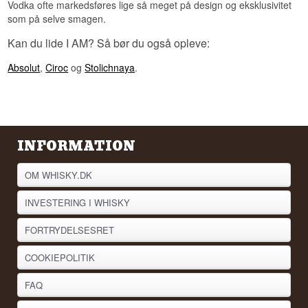
Vodka ofte markedsføres lige så meget på design og eksklusivitet
Vidste du at?
som på selve smagen.
EUs regler tillader faktisk, at vodka sødes med op
Kan du lide I AM? Så bør du også opleve:
til 8 gram sukker pr. liter, uden at det skal fremgå
af etiketten. Det bruges til at runde alkoholen af
Absolut
,
Ciroc
og
Stolichnaya
.
og give en glattere mundfornemmelse. Netop
derfor er det en oplysning værd, når et hus som
her udtrykkeligt siger, at der ikke er tilsat sukker.
Se hele vores udvalg af
Vodka
Lyt til vores podcast:
INFORMATION
OM WHISKY.DK
INVESTERING I WHISKY
FORTRYDELSESRET
COOKIEPOLITIK
FAQ