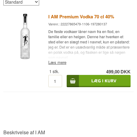
I AM Premium Vodka 70 cl 40%
Varenr.: 22227865479-1106-197280137
De fleste vodkaer låner navn fra en flod, en
familie eller en helgen. Denne har hverken et
sted eller en slægt med i navnet, kun en påstand:
jeg er. Det er en usædvanlig måde at præsentere
en polsk vodka på, og flasken er lige så nøgen
som navnet.
Læs mere
Ekspertens beskrivelse
1
stk.
499,00
DKK
I AM Premium Vodka er en Polsk Vodka på
vinterhvede og blødt vand, aftappet ved 40%.
Vinterhvede er en detalje, der betyder noget. Den
sås om efteråret, står gennem den polske vinter
og høstes den følgende sommer, og den lange
vækstsæson giver et korn med højere
stivelsesindhold og mere struktur end vårhvede.
Det er den samme kornsort, flere af de kendte
polske premiumvodkaer bygger på, og den giver
en rundere, mere fyldig vodka end sit rygte
Beskrivelse af I AM
antyder.