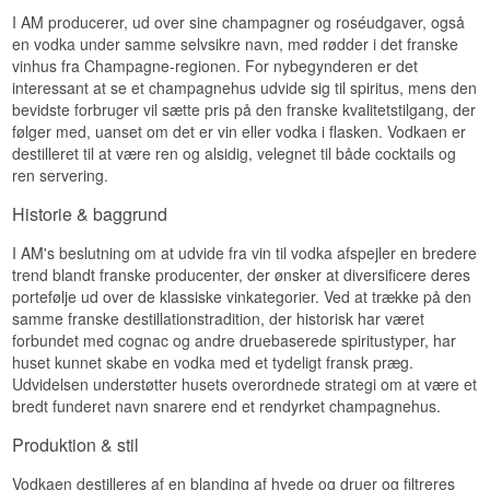
Vandet er blødt, altså fattigt på kalk og
I AM producerer, ud over sine champagner og roséudgaver, også
magnesium, og det er lige så vigtigt som kornet.
en vodka under samme selvsikre navn, med rødder i det franske
Hårdt vand efterlader en mineralsk, næsten
vinhus fra Champagne-regionen. For nybegynderen er det
metallisk kant, som ikke kan filtreres væk igen.
interessant at se et champagnehus udvide sig til spiritus, mens den
Her er der hverken tilsat sukker eller farvestoffer,
bevidste forbruger vil sætte pris på den franske kvalitetstilgang, der
og det er en oplysning med vægt: vodka må
faktisk godt sødes en smule, uden at det behøver
følger med, uanset om det er vin eller vodka i flasken. Vodkaen er
stå på etiketten.
destilleret til at være ren og alsidig, velegnet til både cocktails og
ren servering.
Resultatet er en meget ren vodka, som holder sig
i den neutrale ende af skalaen. Den er ikke
Historie & baggrund
bygget til at blive analyseret i et tulipanglas, men
til at være iskold, blank og pålidelig — enten som
I AM's beslutning om at udvide fra vin til vodka afspejler en bredere
shot eller som base, hvor den ikke skal gøre
andet end at bære drinken.
trend blandt franske producenter, der ønsker at diversificere deres
portefølje ud over de klassiske vinkategorier. Ved at trække på den
Smagsnoter
samme franske destillationstradition, der historisk har været
forbundet med cognac og andre druebaserede spiritustyper, har
Næse
huset kunnet skabe en vodka med et tydeligt fransk præg.
Meget ren og næsten uden aroma ved første
Udvidelsen understøtter husets overordnede strategi om at være et
indånding. Giv den et øjeblik i glasset, så
bredt funderet navn snarere end et rendyrket champagnehus.
kommer et lyst kornpræg og en anelse frisk grønt.
Produktion & stil
Smag
Vodkaen destilleres af en blanding af hvede og druer og filtreres
Blød og kølig med en let flødeagtig tekstur.