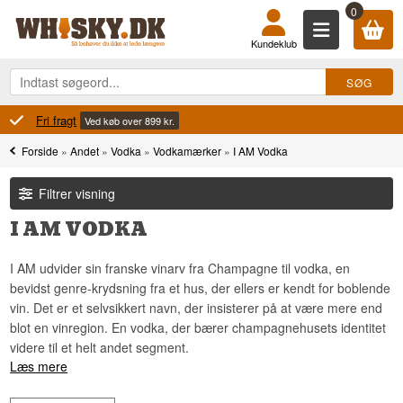
0
Kundeklub
Fri fragt
Ved køb over 899 kr.
Forside
»
Andet
»
Vodka
»
Vodkamærker
»
I AM Vodka
Filtrer visning
I AM VODKA
I AM udvider sin franske vinarv fra Champagne til vodka, en
bevidst genre-krydsning fra et hus, der ellers er kendt for boblende
vin. Det er et selvsikkert navn, der insisterer på at være mere end
blot en vinregion. En vodka, der bærer champagnehusets identitet
videre til et helt andet segment.
Læs mere