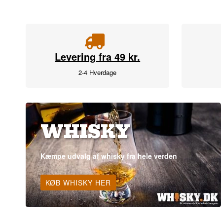
Levering fra 49 kr.
2-4 Hverdage
WHISKY
Kæmpe udvalg af whisky fra hele verden
KØB WHISKY HER