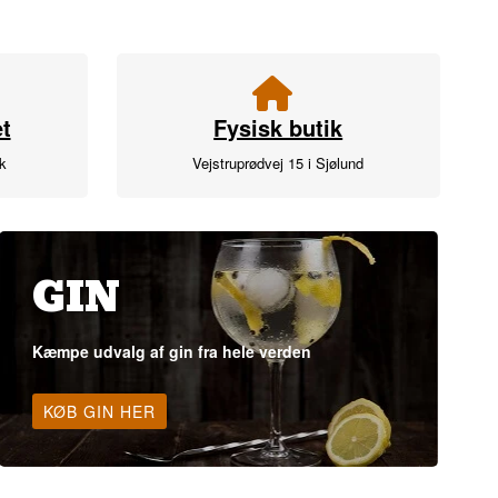
t
Fysisk butik
rk
Vejstruprødvej 15 i Sjølund
GIN
Kæmpe udvalg af gin fra hele verden
KØB GIN HER