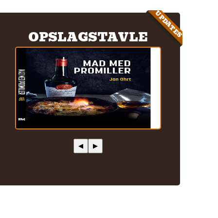
UPDATES
OPSLAGSTAVLE
◀
▶