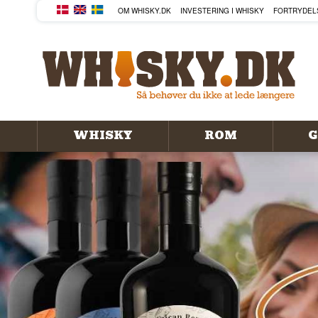
KØB DIN WHISKY, ROM, GIN
OM WHISKY.DK
INVESTERING I WHISKY
FORTRYDEL
WHISKY
ROM
G