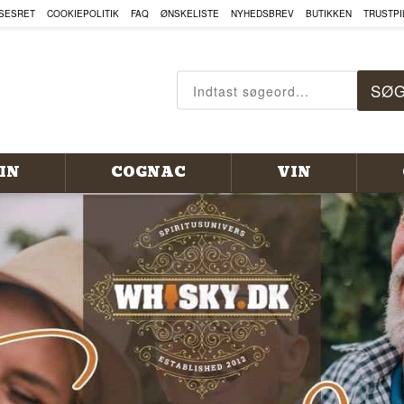
, COGNAC OG MEGET MERE HE
SESRET
COOKIEPOLITIK
FAQ
ØNSKELISTE
NYHEDSBREV
BUTIKKEN
TRUSTPI
IN
COGNAC
VIN