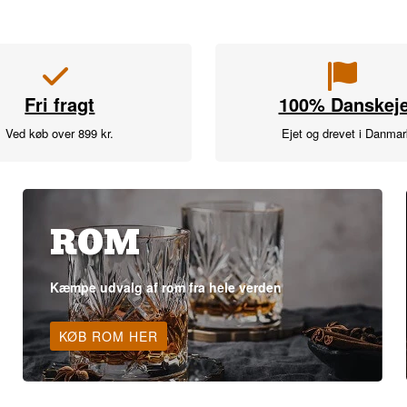
Fri fragt
100% Danskeje
Ved køb over 899 kr.
Ejet og drevet i Danma
ROM
Kæmpe udvalg af rom fra hele verden
KØB ROM HER