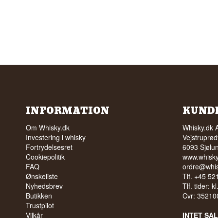
INFORMATION
KUND
Om Whisky.dk
Whisky.dk 
Investering i whisky
Vejstruprød
Fortrydelsesret
6093 Sjølu
Cookiepolitik
www.whisky
FAQ
ordre@whis
Ønskeliste
Tlf. +45 5
Nyhedsbrev
Tlf. tider: k
Butikken
Cvr: 35210
Trustpilot
Vilkår
INTET SA