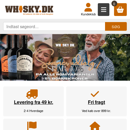
KØB DIN WHISKY, ROM, GIN, COGN
0
Kundeklub
Levering fra 49 kr.
Fri fragt
2-4 Hverdage
Ved køb over 899 kr.