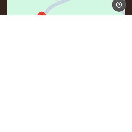
FØLG MED HOS WHISKY.DK
Du kan også blive medlem af vores kundeklub, hvor
du optjener 5% på alle dine ordrer. Du kan læse
mere i din velkomstmail.
Tilmeld dig!
Når du tilmelder dig, så takker du samtidig ja til at modtage
vores nyhedsbrev, og du accepterer alle vores
gældende
vilkår om datahåndtering
.
KONTAKT
Hvis du har spørgsmål vedrørende en ordre eller nogle
produkter kan du kontakte os på mail:
ordre@whisky.dk
eller tlf.:
+45 5210 6093
(Tlf. tider: kl. 8:15 - 11:00)