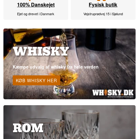
100% Danskejet
Fysisk butik
Ejet og drevet i Danmark
Vejstruprødvej 15 i Sjølund
WHISKY
Kæmpe udvalg af whisky fra hele verden
KØB WHISKY HER
ROM