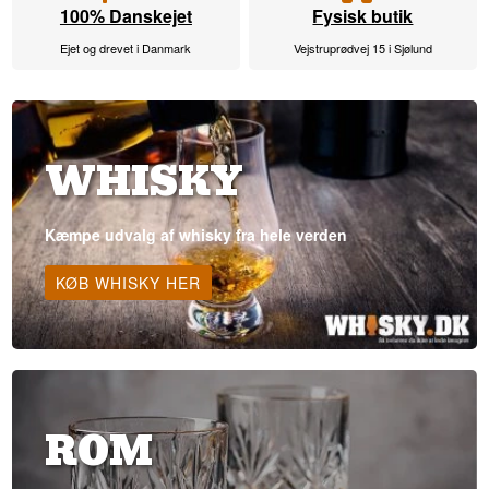
100% Danskejet
Fysisk butik
Ejet og drevet i Danmark
Vejstruprødvej 15 i Sjølund
WHISKY
Kæmpe udvalg af whisky fra hele verden
KØB WHISKY HER
ROM