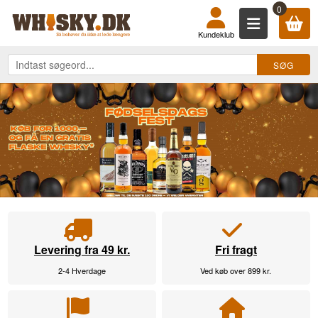
KØB DIN WHISKY, ROM, GIN, COGN
0
Kundeklub
Levering fra 49 kr.
Fri fragt
2-4 Hverdage
Ved køb over 899 kr.