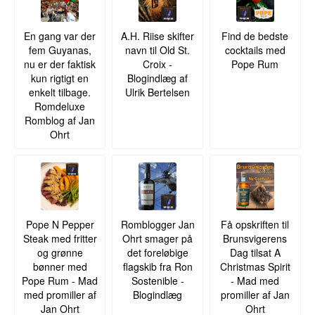
En gang var der
A.H. Riise skifter
Find de bedste
fem Guyanas,
navn til Old St.
cocktails med
nu er der faktisk
Croix -
Pope Rum
kun rigtigt en
Blogindlæg af
enkelt tilbage.
Ulrik Bertelsen
Romdeluxe
Romblog af Jan
Ohrt
Pope N Pepper
Romblogger Jan
Få opskriften til
Steak med fritter
Ohrt smager på
Brunsvigerens
og grønne
det foreløbige
Dag tilsat A
bønner med
flagskib fra Ron
Christmas Spirit
Pope Rum - Mad
Sostenible -
- Mad med
med promiller af
Blogindlæg
promiller af Jan
Jan Ohrt
Ohrt