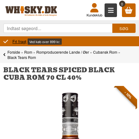
0
Kundeklub
100% Danskejet
Ejet og drevet i Danmark
Forside
»
Rom
»
Romproducerende Lande / Øer
»
Cubansk Rom
»
Black Tears Rom
BLACK TEARS SPICED BLACK
CUBA ROM 70 CL 40%
- 10%