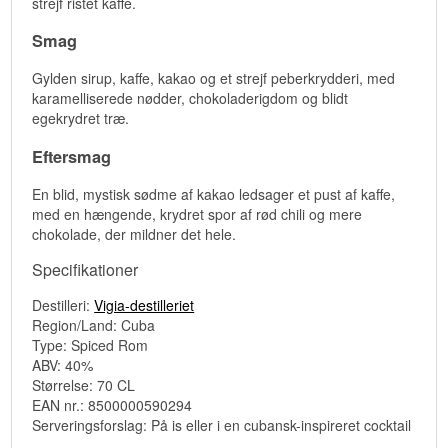
strejf ristet kaffe.
Smag
Gylden sirup, kaffe, kakao og et strejf peberkrydderi, med
karamelliserede nødder, chokoladerigdom og blidt
egekrydret træ.
Eftersmag
En blid, mystisk sødme af kakao ledsager et pust af kaffe,
med en hængende, krydret spor af rød chili og mere
chokolade, der mildner det hele.
Specifikationer
Destilleri:
Vigia-destilleriet
Region/Land: Cuba
Type: Spiced Rom
ABV: 40%
Størrelse: 70 CL
EAN nr.: 8500000590294
Serveringsforslag: På is eller i en cubansk-inspireret cocktail