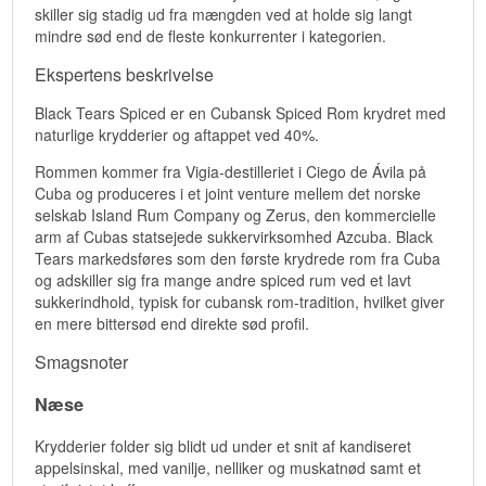
skiller sig stadig ud fra mængden ved at holde sig langt
mindre sød end de fleste konkurrenter i kategorien.
Ekspertens beskrivelse
Black Tears Spiced er en Cubansk Spiced Rom krydret med
naturlige krydderier og aftappet ved 40%.
Rommen kommer fra Vigia-destilleriet i Ciego de Ávila på
Cuba og produceres i et joint venture mellem det norske
selskab Island Rum Company og Zerus, den kommercielle
arm af Cubas statsejede sukkervirksomhed Azcuba. Black
Tears markedsføres som den første krydrede rom fra Cuba
og adskiller sig fra mange andre spiced rum ved et lavt
sukkerindhold, typisk for cubansk rom-tradition, hvilket giver
en mere bittersød end direkte sød profil.
Smagsnoter
Næse
Krydderier folder sig blidt ud under et snit af kandiseret
appelsinskal, med vanilje, nelliker og muskatnød samt et