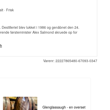
lt · Frisk
. Destilleriet blev lukket i 1986 og genåbnet den 24.
ende førsteminister Alex Salmond skruede op for
gh
Varenr:
22227865480-67093-0347
Glenglassaugh - en overset