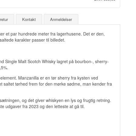
retur
Kontakt
Anmeldelser
r et par hundrede meter fra lagerhusene. Det er den,
altede karakter passer til billedet.
 Single Malt Scotch Whisky lagret på bourbon-, sherry-
0,5%.
lement. Manzanilla er en tør sherry fra kysten ved
 let saltet tørhed frem for den mørke sødme, man kender fra
tningen, og det giver whiskyen en lys og frugtig retning.
e udgaver fra 2023 og den letteste at gå til.