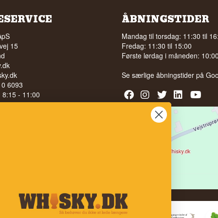
ESERVICE
ÅBNINGSTIDER
ApS
Mandag til torsdag: 11:30 til 16
vej 15
Fredag: 11:30 til 15:00
nd
Første lørdag i måneden: 10:00 
.dk
ky.dk
Se særlige åbningstider på
Goo
210 6093
l. 8:15 - 11:00
040
LG AF ALKOHOL TIL UNGE
 ÅR
bedømmelse på
 100% på Facebook
stjerner på Google