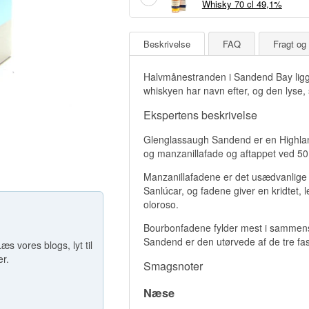
Whisky 70 cl 49,1%
Beskrivelse
FAQ
Fragt og 
Halvmånestranden i Sandend Bay ligge
whiskyen har navn efter, og den lyse, s
Ekspertens beskrivelse
Glenglassaugh Sandend er en Highland
og manzanillafade og aftappet ved 5
Manzanillafadene er det usædvanlige e
Sanlúcar, og fadene giver en kridtet,
oloroso.
Bourbonfadene fylder mest i sammensæ
Sandend er den utørvede af de tre fast
æs vores blogs, lyt til
er.
Smagsnoter
Næse