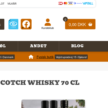
LOT
VILKÅR
0
0,00 DKK
Kundeklub
ØL
ANDET
BLOG
Fysisk butik
et i Danmark
Vejstruprødvej 15 i Sjølund
COTCH WHISKY 70 CL