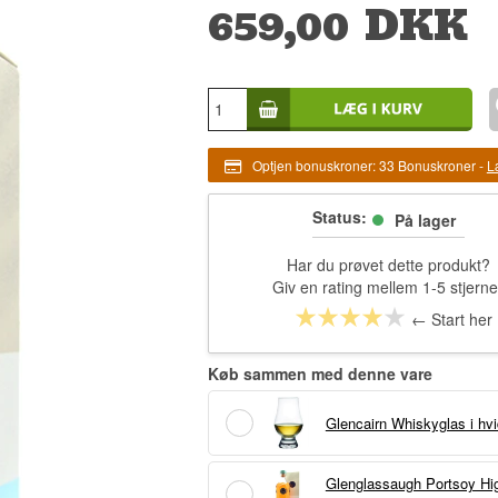
659,00
DKK
Optjen bonuskroner:
33 Bonuskroner
-
L
Status:
På lager
Har du prøvet dette produkt?
Giv en rating mellem 1-5 stjerne
← Start her
Køb sammen med denne vare
Glencairn Whiskyglas i hvi
Glenglassaugh Portsoy Hig