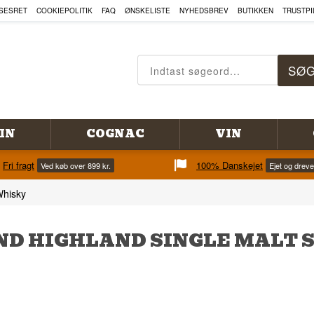
SESRET
COOKIEPOLITIK
FAQ
ØNSKELISTE
NYHEDSBREV
BUTIKKEN
TRUSTPI
IN
COGNAC
VIN
Fri fragt
100% Danskejet
Ved køb over 899 kr.
Ejet og drev
Whisky
D HIGHLAND SINGLE MALT S