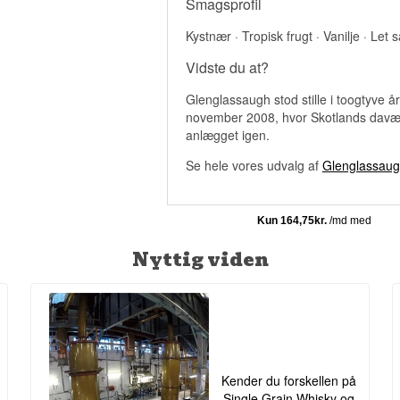
Smagsprofil
Kystnær · Tropisk frugt · Vanilje · Let sa
Vidste du at?
Glenglassaugh stod stille i toogtyve år
november 2008, hvor Skotlands davær
anlægget igen.
Se hele vores udvalg af
Glenglassau
Nyttig viden
Kender du forskellen på
Single Grain Whisky og