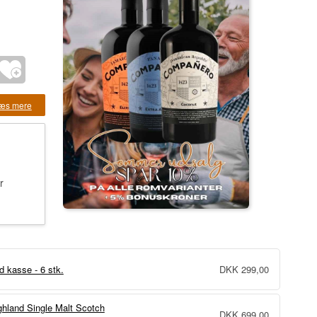
æs mere
r
d kasse - 6 stk.
DKK
299,00
hland Single Malt Scotch
DKK
699,00