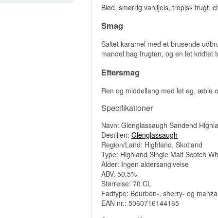
Blød, smørrig vaniljeis, tropisk frugt, 
Smag
Saltet karamel med et brusende udbru
mandel bag frugten, og en let kridtet 
Eftersmag
Ren og middellang med let eg, æble og
Specifikationer
Navn: Glenglassaugh Sandend Highlan
Destilleri:
Glenglassaugh
Region/Land: Highland, Skotland
Type: Highland Single Malt Scotch Wh
Alder: Ingen aldersangivelse
ABV: 50,5%
Størrelse: 70 CL
Fadtype: Bourbon-, sherry- og manzan
EAN nr.: 5060716144165