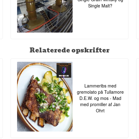
Single Malt?
Relaterede opskrifter
Lammeribs med
gremolato på Tullamore
D.E.W. og mos - Mad
med promiller af Jan
Ohrt