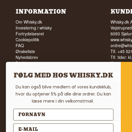
INFORMATION
KUND
Om Whisky.dk
Whisky.dk 
Investering i whisky
Vejstruprød
Fortrydelsesret
6093 Sjølu
Cookiepolitik
www.whisky
FAQ
ordre@whis
Ønskeliste
Tlf. +45 5
Nyhedsbrev
Tlf. tider: k
Butikken
Cvr: 35210
Trustpilot
FØLG MED HOS WHISKY.DK
Vilkår
INTET SA
UNDER 18
Du kan også blive medlem af vores kundeklub,
Vi har en 
hvor du optjener 5% på alle dine ordrer. Du kan
92% ud af
læse mere i din velkomstmail.
Vi har 4,8 