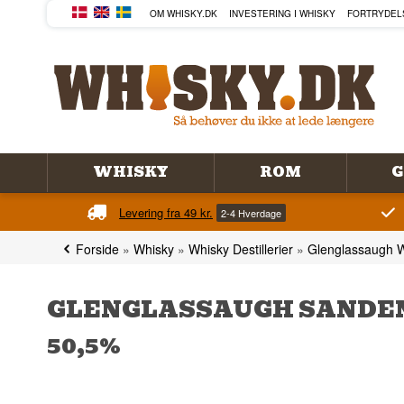
OM WHISKY.DK
INVESTERING I WHISKY
FORTRYDEL
WHISKY
ROM
G
Levering fra 49 kr.
2-4 Hverdage
Forside
»
Whisky
»
Whisky Destillerier
»
Glenglassaugh 
GLENGLASSAUGH SANDEN
50,5%