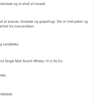
chokolade og et strejf af havsalt.
d af ananas, kirsebær og grapefrugt. Der er hvid peber og
tørhed fra manzanillaen.
 vaniljekiks.
d Single Malt Scotch Whisky 70 cl 50,5%
isky
illafade