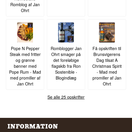
Romblog af Jan
Ohrt
Pope N Pepper
Romblogger Jan
Få opskriften til
Steak med fritter
Ohrt smager på
Brunsvigerens
og grønne
det foreløbige
Dag tilsat A
bønner med
flagskib fra Ron
Christmas Spirit
Pope Rum - Mad
Sostenible -
- Mad med
med promiller af
Blogindlæg
promiller af Jan
Jan Ohrt
Ohrt
Se alle 25 opskrifter
INFORMATION