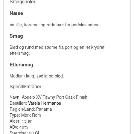
Smagsnoter
Næse
Vanilje, karamel og røde bær fra portvinsfadene.
Smag
Blød og rund med sødme fra port og en let krydret
eftersmag.
Eftersmag
Medium lang, sødlig og blød.
Specifikationer
Navn: Abuelo XV Tawny Port Cask Finish
Destilleri:
Varela Hermanos
Region/Land: Panama
Type: Mørk Rom
Alder: 15 år
ABV: 40%
Størrelse: 20 CL