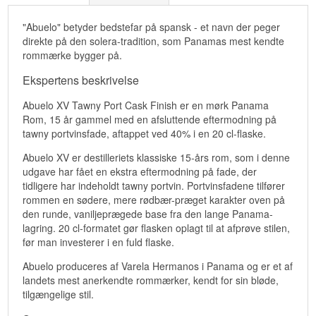
"Abuelo" betyder bedstefar på spansk - et navn der peger
direkte på den solera-tradition, som Panamas mest kendte
rommærke bygger på.
Ekspertens beskrivelse
Abuelo XV Tawny Port Cask Finish er en mørk Panama
Rom, 15 år gammel med en afsluttende eftermodning på
tawny portvinsfade, aftappet ved 40% i en 20 cl-flaske.
Abuelo XV er destilleriets klassiske 15-års rom, som i denne
udgave har fået en ekstra eftermodning på fade, der
tidligere har indeholdt tawny portvin. Portvinsfadene tilfører
rommen en sødere, mere rødbær-præget karakter oven på
den runde, vaniljeprægede base fra den lange Panama-
lagring. 20 cl-formatet gør flasken oplagt til at afprøve stilen,
før man investerer i en fuld flaske.
Abuelo produceres af Varela Hermanos i Panama og er et af
landets mest anerkendte rommærker, kendt for sin bløde,
tilgængelige stil.