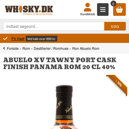
0
Kundeklub
Fri fragt
Ved køb over 899 kr.
Forside
»
Rom
»
Destillerier / Romhuse
»
Ron Abuelo Rom
ABUELO XV TAWNY PORT CASK
FINISH PANAMA ROM 20 CL 40%
- 10%