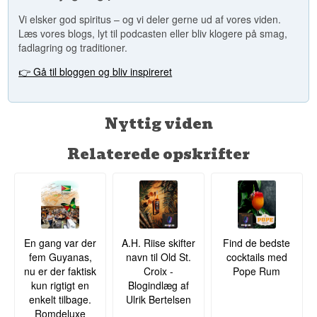
Vi elsker god spiritus – og vi deler gerne ud af vores viden.
Læs vores blogs, lyt til podcasten eller bliv klogere på smag,
fadlagring og traditioner.
👉 Gå til bloggen og bliv inspireret
Nyttig viden
Relaterede opskrifter
En gang var der
A.H. Riise skifter
Find de bedste
fem Guyanas,
navn til Old St.
cocktails med
nu er der faktisk
Croix -
Pope Rum
kun rigtigt en
Blogindlæg af
enkelt tilbage.
Ulrik Bertelsen
Romdeluxe