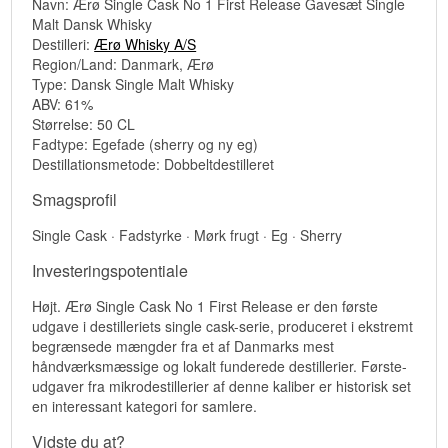
Navn: Ærø Single Cask No 1 First Release Gavesæt Single
Malt Dansk Whisky
Destilleri:
Ærø Whisky A/S
Region/Land: Danmark, Ærø
Type: Dansk Single Malt Whisky
ABV: 61%
Størrelse: 50 CL
Fadtype: Egefade (sherry og ny eg)
Destillationsmetode: Dobbeltdestilleret
Smagsprofil
Single Cask · Fadstyrke · Mørk frugt · Eg · Sherry
Investeringspotentiale
Højt. Ærø Single Cask No 1 First Release er den første
udgave i destilleriets single cask-serie, produceret i ekstremt
begrænsede mængder fra et af Danmarks mest
håndværksmæssige og lokalt funderede destillerier. Første-
udgaver fra mikrodestillerier af denne kaliber er historisk set
en interessant kategori for samlere.
Vidste du at?