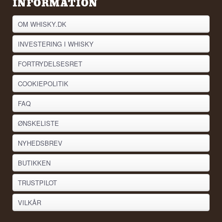
INFORMATION
OM WHISKY.DK
INVESTERING I WHISKY
FORTRYDELSESRET
COOKIEPOLITIK
FAQ
ØNSKELISTE
NYHEDSBREV
BUTIKKEN
TRUSTPILOT
VILKÅR