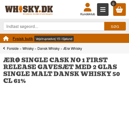
0
Kundeklub
Fysisk butik
Vejstruprødvej 15 i Sjølund
Forside
»
Whisky
»
Dansk Whisky
»
Ærø Whisky
ÆRØ SINGLE CASK NO 1 FIRST
RELEASE GAVESÆT MED 2 GLAS
SINGLE MALT DANSK WHISKY 50
CL 61%