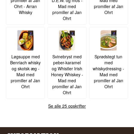
promiller af Jan
D.E.W. og mos -
Mad med
Ohrt - Arran
Mad med
promiller af Jan
Whisky
promiller af Jan
Ohrt
Ohrt
Løgsuppe med
Svinebryst med
Sprødstegt tun
Benriach whisky
peber-karamel
med
og skotsk æg -
og Whistler Irish
whiskydressing -
Mad med
Honey Whiskey -
Mad med
promiller af Jan
Mad med
promiller af Jan
Ohrt
promiller af Jan
Ohrt
Ohrt
Se alle 25 opskrifter