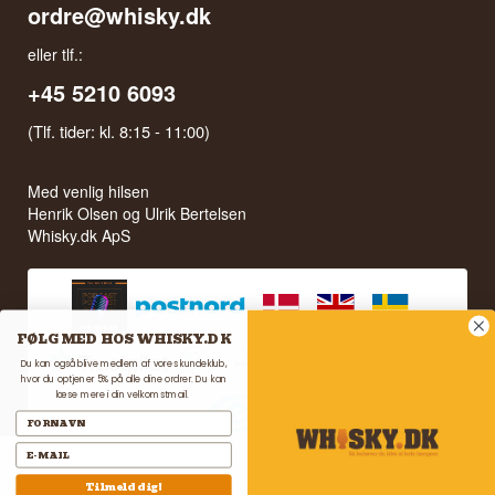
ordre@whisky.dk
eller tlf.:
+45 5210 6093
(Tlf. tider: kl. 8:15 - 11:00)
Med venlig hilsen
Henrik Olsen og Ulrik Bertelsen
Whisky.dk ApS
FØLG MED HOS WHISKY.DK
Du kan også blive medlem af vores kundeklub,
hvor du optjener 5% på alle dine ordrer. Du kan
læse mere i din velkomstmail.
Tilmeld dig!