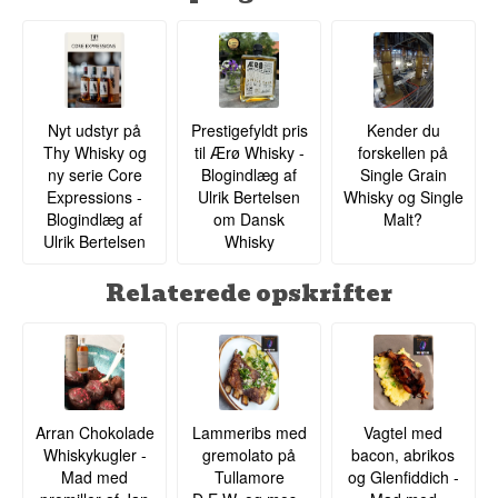
Nyt udstyr på
Prestigefyldt pris
Kender du
Thy Whisky og
til Ærø Whisky -
forskellen på
ny serie Core
Blogindlæg af
Single Grain
Expressions -
Ulrik Bertelsen
Whisky og Single
Blogindlæg af
om Dansk
Malt?
Ulrik Bertelsen
Whisky
Relaterede opskrifter
Arran Chokolade
Lammeribs med
Vagtel med
Whiskykugler -
gremolato på
bacon, abrikos
Mad med
Tullamore
og Glenfiddich -