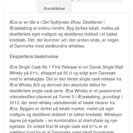
Anmeldelser
Ærø er en lille ø i Det Sydfynske Øhav. Destilleriet i
Ærøskøbing er endnu mindre. Byg dyrkes lokalt, maltes på
destilleriets eget maltgulv og destilleres dobbelt i et lukket
kredsløb. Det, der kommer ud i den anden ende, er nogen
af Danmarks mest stedbundne whiskies.
Ekspertens beskrivelse
Ærø Single Cask No 1 First Release er en Dansk Single Malt
Whisky på 61%, aftappet på 50 cl og solgt som Gavesæt
med to whiskyglas. Det er den første single cask-release fra
Ærø Whisky A/S og dermed den absolutte début for
destilleriets single cask-serie. Ærø Whisky er et passioneret
mikrodestilleri placeret på Torvet 5 i Ærøskøbing, grundlagt i
2013, der laver whisky udelukkende af lokale råvarer fra
Ærø. Byggen er dyrket på lokale marker, maltet på eget
maltgulv og destilleret dobbelt i et lukket kredsløb. Whiskyen
lagres på egefade – en kombination af sherryfade og nye
egefade. En enkelt first-fill single cask ved 61% er et
sjældent fund fra et af Danmarks mest lokalt forankrede