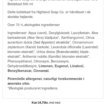
Boblebad 500 ml
Dette boblebad fra Highland Soap Co. er håndlavet i de
skotske højlande.
Over 70 % økologiske ingredienser
Ingredienser: Aqua (vand), Decylglukosid, Laurylbetain, Aloe
barbadensis (Aloe Vera) bladjuice*, Xanthangummi, Citrus
aurantium dulcis (Sød Appelsin) skrælolie*, Cinnamomum
zeylanicum (Kanel) barkolie, Lavandula officinalis (Lavendel)
blomster-ekstrakt*, Urtica dioica (Brændenælde) blade-
ekstrakt*, Anthemis nobilis (Kamille) blomster-ekstrakt*,
Phenoxyethanol, Citronsyre, Benzoesyre,
Dehydroeddikesyre,
Limonen, Eugenol, Linalool,
Benzylbenzoat, Cinnamal.
Potentielle allergener, naturligt forekommende i
æteriske olier.
*Økologisk produceret ingrediens.