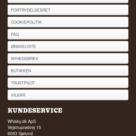
FORTRYDELSESRET
COOKIEPOLITIK
FAQ
ØNSKELISTE
NYHEDSBREV
BUTIKKEN
TRUSTPILOT
VILKÅR
KUNDESERVICE
Whisky.dk ApS
Vejstruprødvej 15
6093 Sjølund