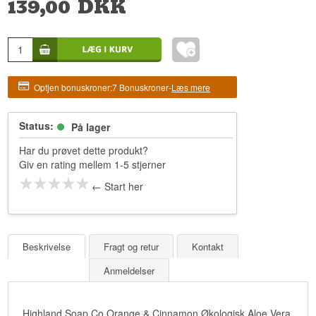
139,00
DKK
Optjen bonuskroner:
7 Bonuskroner
-
Læs mere
Status:
På lager
Har du prøvet dette produkt?
Giv en rating mellem 1-5 stjerner
← Start her
Beskrivelse
Fragt og retur
Kontakt
Anmeldelser
Highland Soap Co Orange & Cinnamon Økologisk Aloe Vera