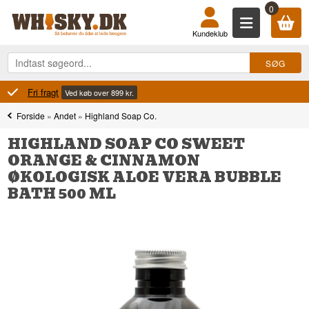
0
Kundeklub
100% Danskejet
.
Ejet og dreve
Forside
»
Andet
»
Highland Soap Co.
HIGHLAND SOAP CO SWEET
ORANGE & CINNAMON
ØKOLOGISK ALOE VERA BUBBLE
BATH 500 ML