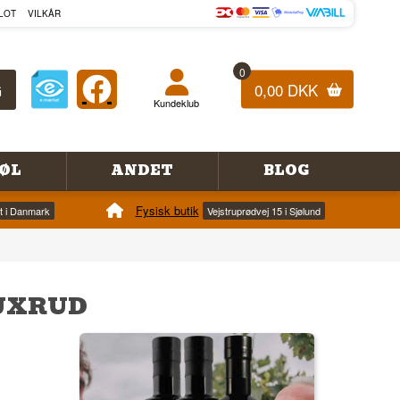
LOT
VILKÅR
0
0,00 DKK
Kundeklub
ØL
ANDET
BLOG
Fysisk butik
et i Danmark
Vejstruprødvej 15 i Sjølund
BUXRUD