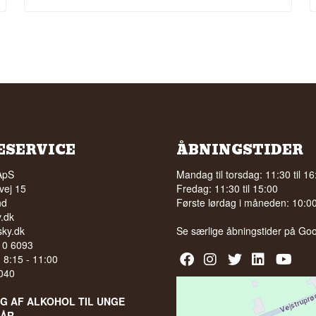
ESERVICE
ÅBNINGSTIDER
ApS
Mandag til torsdag: 11:30 til 16
vej 15
Fredag: 11:30 til 15:00
nd
Første lørdag i måneden: 10:00 
.dk
ky.dk
Se særlige åbningstider på
Goo
210 6093
l. 8:15 - 11:00
040
LG AF ALKOHOL TIL UNGE
 ÅR