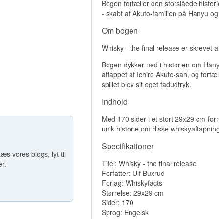
Bogen fortæller den storslåede histor
- skabt af Akuto-familien på Hanyu og 
Om bogen
Whisky - the final release er skrevet 
Bogen dykker ned i historien om Hanyu 
aftappet af Ichiro Akuto-san, og fortæ
spillet blev sit eget fadudtryk.
Indhold
Med 170 sider i et stort 29x29 cm-forma
unik historie om disse whiskyaftapning
Specifikationer
æs vores blogs, lyt til
Titel: Whisky - the final release
er.
Forfatter: Ulf Buxrud
Forlag: Whiskyfacts
Størrelse: 29x29 cm
Sider: 170
Sprog: Engelsk