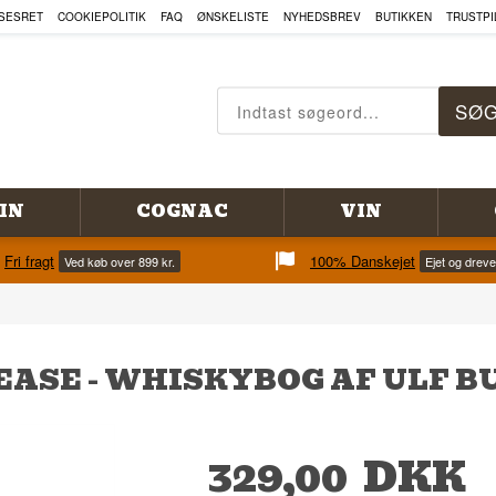
SESRET
COOKIEPOLITIK
FAQ
ØNSKELISTE
NYHEDSBREV
BUTIKKEN
TRUSTPI
IN
COGNAC
VIN
Fri fragt
100% Danskejet
Ved køb over 899 kr.
Ejet og drev
LEASE - WHISKYBOG AF ULF 
329,00
DKK