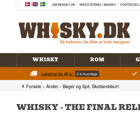
OM WHISKY.DK
INVESTERING I WHISKY
FORTRYDEL
WHISKY
ROM
G
Levering fra 49 kr.
2-4 Hverdage
Forside
»
Andet
»
Bøger og Spil, Skotlandskort
WHISKY - THE FINAL RE