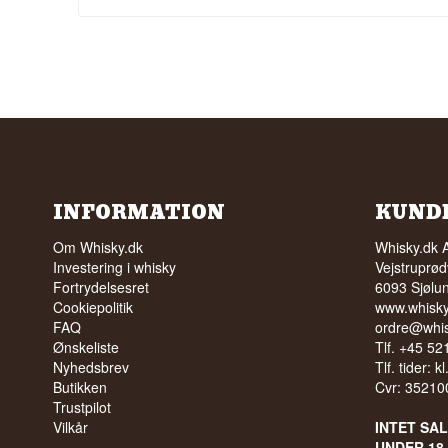
INFORMATION
KUND
Om Whisky.dk
Whisky.dk 
Investering i whisky
Vejstruprød
Fortrydelsesret
6093 Sjølu
Cookiepolitik
www.whisky
FAQ
ordre@whis
Ønskeliste
Tlf. +45 5
Nyhedsbrev
Tlf. tider: k
Butikken
Cvr: 35210
Trustpilot
Vilkår
INTET SA
UNDER 18