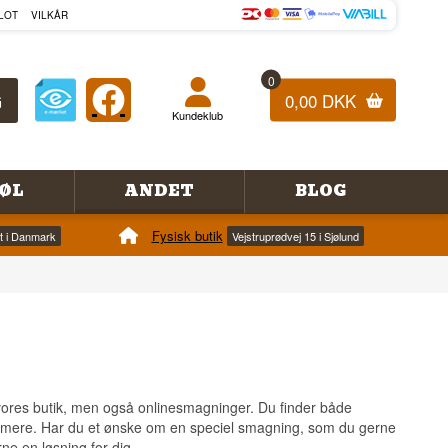
LOT
VILKÅR
0
0,00 DKK
Kundeklub
ØL
ANDET
BLOG
Fysisk butik
et i Danmark
Vejstruprødvej 15 i Sjølund
vores butik, men også onlinesmagninger. Du finder både
mere. Har du et ønske om en speciel smagning, som du gerne
rne en løsning for dig.