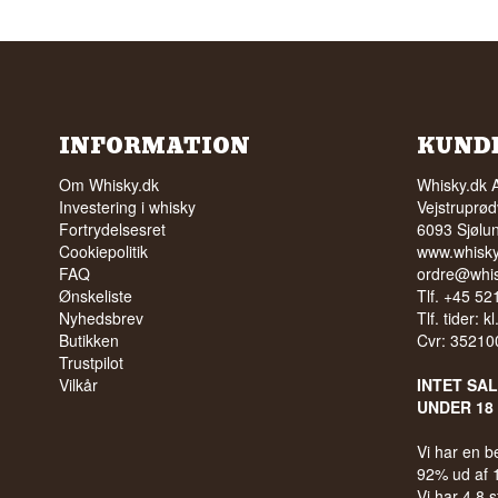
INFORMATION
KUND
Om Whisky.dk
Whisky.dk 
Investering i whisky
Vejstruprød
Fortrydelsesret
6093 Sjølu
Cookiepolitik
www.whisky
FAQ
ordre@whis
Ønskeliste
Tlf. +45 5
Nyhedsbrev
Tlf. tider: k
Butikken
Cvr: 35210
Trustpilot
Vilkår
INTET SA
UNDER 18
Vi har en 
92% ud af
Vi har 4,8 