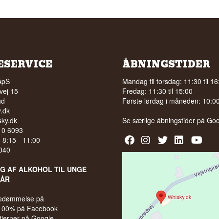
ESERVICE
ÅBNINGSTIDER
ApS
Mandag til torsdag: 11:30 til 16
vej 15
Fredag: 11:30 til 15:00
nd
Første lørdag i måneden: 10:00 
.dk
ky.dk
Se særlige åbningstider på
Goo
210 6093
l. 8:15 - 11:00
040
LG AF ALKOHOL TIL UNGE
 ÅR
bedømmelse på
 100% på Facebook
stjerner på Google