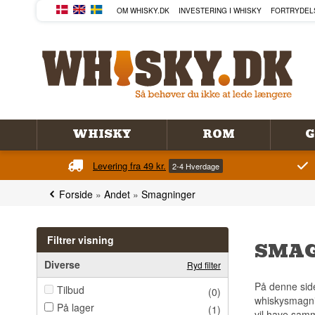
OM WHISKY.DK
INVESTERING I WHISKY
FORTRYDEL
WHISKY
ROM
G
Levering fra 49 kr.
2-4 Hverdage
Forside
»
Andet
»
Smagninger
Filtrer visning
SMAG
Diverse
Ryd filter
På denne side
Tilbud
(0)
whiskysmagni
På lager
(1)
vil have samme