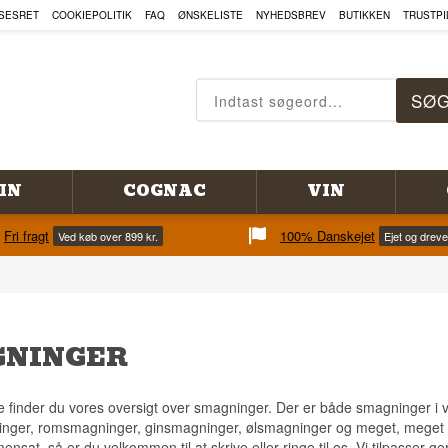
SESRET
COOKIEPOLITIK
FAQ
ØNSKELISTE
NYHEDSBREV
BUTIKKEN
TRUSTPI
IN
COGNAC
VIN
Fri fragt
100% Danskejet
Ved køb over 899 kr.
Ejet og drev
NINGER
 finder du vores oversigt over smagninger. Der er både smagninger i 
nger, romsmagninger, ginsmagninger, ølsmagninger og meget, meget 
nsat, så er du velkommen til at skrive eller ringe til os. Vi tilpasser ge